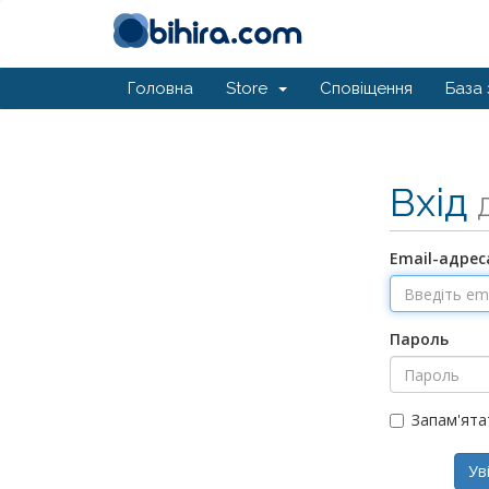
Головна
Store
Сповіщення
База 
Вхід
Email-адрес
Пароль
Запам'ята