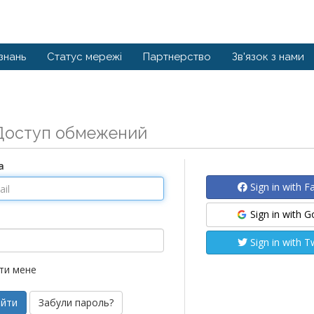
знань
Статус мережі
Партнерство
Зв'язок з нами
Доступ обмежений
а
Sign in with 
Sign in with 
Sign in with T
ти мене
Забули пароль?