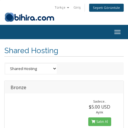
Türkçe
Giriş
Sepeti Görüntüle
Togg
navig
Shared Hosting
Bronze
Sadece..
$5.00 USD
Aylık
Satın Al