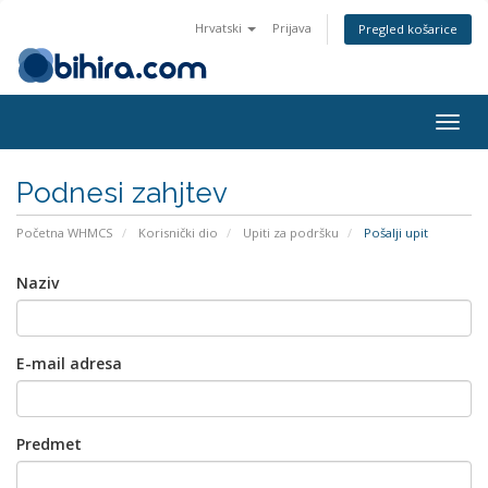
Hrvatski
Prijava
Pregled košarice
Togg
navig
Podnesi zahjtev
Početna WHMCS
Korisnički dio
Upiti za podršku
Pošalji upit
Naziv
E-mail adresa
Predmet