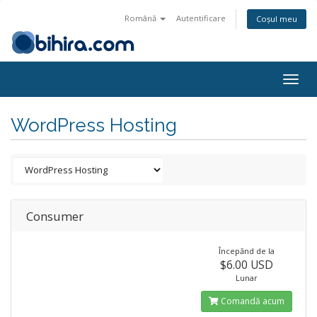
Română
Autentificare
Coșul meu
Togg
navig
WordPress Hosting
Consumer
Începănd de la
$6.00 USD
Lunar
Comandă acum