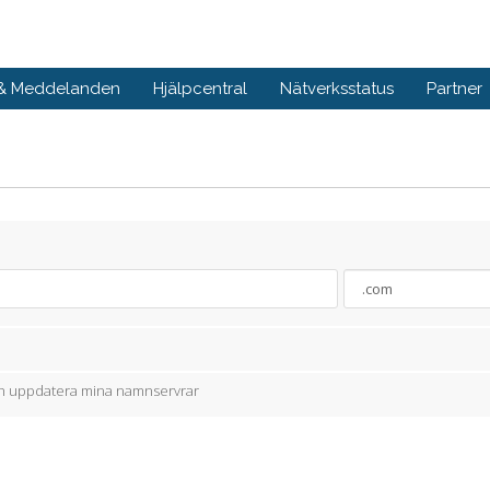
 & Meddelanden
Hjälpcentral
Nätverksstatus
Partner
och uppdatera mina namnservrar